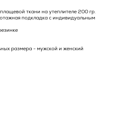
о тексту –
ее по
 плащевой ткани на утеплителе 200 гр.
икотажная подкладка с индивидуальным
жение
тКомм
резинке
отки
ных размера - мужской и женский
заключить
6. №152-ФЗ
 в
бработки
Российской
опасности
вом с
» (ИНН
 полном и
9), адрес
оящей
о Поля, д.
 рекламно-
ителем.