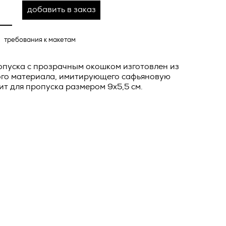
о тексту –
добавить в заказ
ее по
жение
требования к макетам
тКомм
отки
опуска с прозрачным окошком изготовлен из
ого материала, имитирующего сафьяновую
заключить
ит для пропуска размером 9x5,5 см.
6. №152-ФЗ
 в
бработки
Российской
опасности
вом с
» (ИНН
 полном и
9), адрес
оящей
о Поля, д.
 рекламно-
ителем.