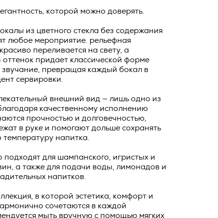
ных
о тексту –
элегантность, которой можно доверять.
ее по
окалы из цветного стекла без содержания
ят любое мероприятие. рельефная
жение
красиво переливается на свету, а
тКомм
 оттенок придает классической форме
отки
 звучание, превращая каждый бокал в
ент сервировки.
заключить
6. №152-ФЗ
лекательный внешний вид — лишь одно из
 в
 благодаря качественному исполнению
бработки
Российской
чаются прочностью и долговечностью,
жат в руке и помогают дольше сохранять
опасности
 температуру напитка.
вом с
 подходят для шампанского, игристых и
» (ИНН
 полном и
вин, а также для подачи воды, лимонадов и
9), адрес
ладительных напитков.
оящей
о Поля, д.
 рекламно-
коллекция, в которой эстетика, комфорт и
гармонично сочетаются в каждой
ителем.
мендуется мыть вручную с помощью мягких