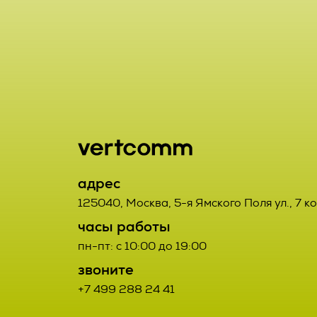
включая сбор
хранение, ут
2.1. Порядок
использовани
Заказчик от
предоставлен
данным Испо
удаление, ун
2.2. Порядок
2.7. Операто
орган, юриди
2.2.1. Товар
адрес
или совместн
третьих лиц.
125040
,
Москва
,
5-я Ямского Поля ул., 7 к
осуществляю
часы работы
определяющи
2.2.2. Поста
пн-пт: с 10:00 до 19:00
состав перс
Договора про
звоните
действия (о
+7 499 288 24 41
соответствую
данными;
Заказчиком с