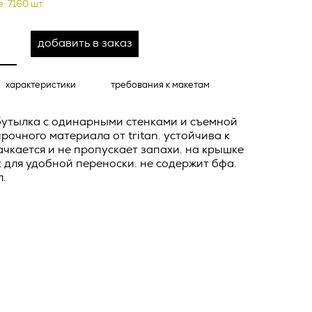
: 7160 шт.
о тексту –
ее по
добавить в заказ
жение
тКомм
характеристики
требования к макетам
отки
заключить
бутылка с одинарными стенками и съемной
6. №152-ФЗ
 в
рочного материала от tritan. устойчива к
ачкается и не пропускает запахи. на крышке
бработки
Российской
 для удобной переноски. не содержит бфа.
опасности
л.
вом с
» (ИНН
 полном и
9), адрес
оящей
о Поля, д.
 рекламно-
ителем.