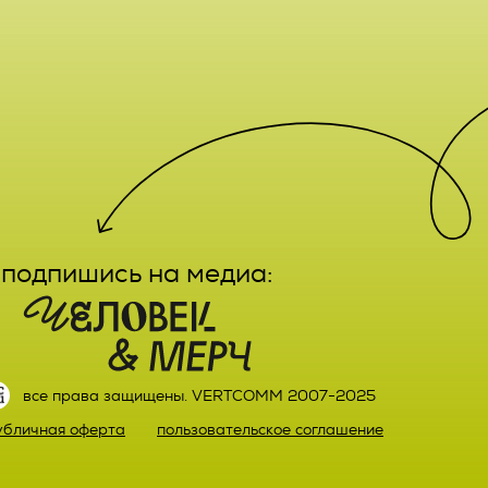
е,
лечение,
заказа
ктным
вание,
льный
ятельно
подпишись на медиа:
прав
или)
 а также
ных,
настоящего
ке,
все права защищены. VERTCOMM 2007-2025
ыми
убличная оферта
пользовательское соглашение
й оплаты
ке.