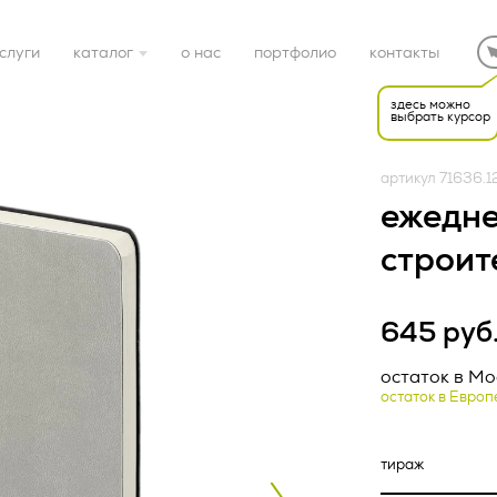
слуги
каталог
о нас
портфолио
контакты
здесь можно
выбрать курсор
готовые решения
артикул 71636.1
электроника
ежедне
строит
дом
Редакция от «26» апр
645 руб
спорт
НАЯ ОФЕРТА (ред.
остаток в Мо
22 г.)
остаток в Европ
ка конфиденциальност
подарочные наборы
тки персональных дан
упаковка