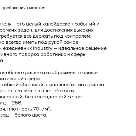
о тексту –
требования к макетам
ее по
жение
теля — это целый калейдоскоп событий и
тКомм
оемких задач. для достижения высоких
требуется все держать под контролем,
отки
о всегда иметь под рукой самое
. ежедневник industry — идеальное решение
заключить
тивного подарка работникам сферы
6. №152-ФЗ
 в
а.
бработки
Российской
сти общего рисунка изображены главные
опасности
оительной сферы.
вом с
с гибкой обложкой, выполнен из материала
 дополнен ляссе в цвет обложки.
» (ИНН
 полном и
ованный, без календарной сетки:
иц — 256;
9), адрес
оящей
я, плотность 70 г/м²;
о Поля, д.
 рекламно-
зац — белого цвета.
ителем.