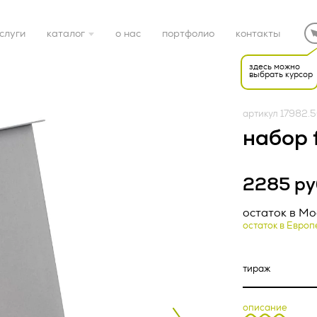
слуги
каталог
о нас
портфолио
контакты
здесь можно
выбрать курсор
готовые решения
артикул 17982.
электроника
набор 
дом
2285 ру
Редакция от «26» апр
спорт
НАЯ ОФЕРТА (ред.
остаток в Мо
остаток в Европ
22 г.)
ка конфиденциальност
подарочные наборы
тки персональных дан
упаковка
описание