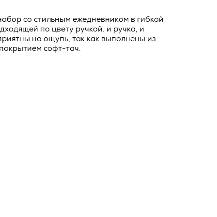
о тексту –
ее по
набор со стильным ежедневником в гибкой
дходящей по цвету ручкой. и ручка, и
жение
риятны на ощупь, так как выполнены из
тКомм
 покрытием софт-тач.
отки
заключить
6. №152-ФЗ
 в
бработки
Российской
опасности
вом с
» (ИНН
 полном и
9), адрес
оящей
о Поля, д.
 рекламно-
ителем.