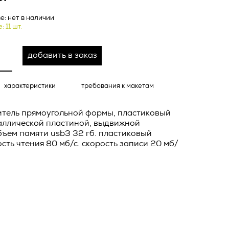
о тексту –
е: нет в наличии
ее по
 11 шт.
жение
тКомм
добавить в заказ
отки
заключить
характеристики
требования к макетам
6. №152-ФЗ
 в
тель прямоугольной формы, пластиковый
бработки
Российской
таллической пластиной, выдвижной
опасности
бъем памяти usb3 32 гб. пластиковый
ость чтения 80 мб/с. скорость записи 20 мб/
вом с
» (ИНН
 полном и
9), адрес
оящей
о Поля, д.
 рекламно-
ителем.