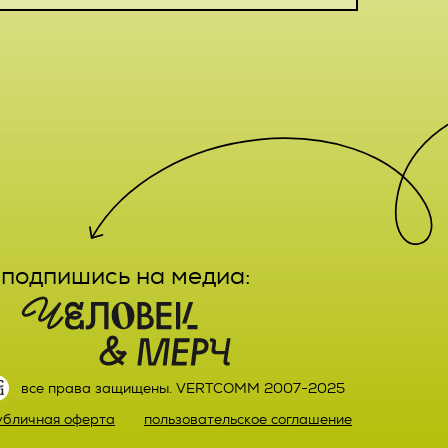
е,
лечение,
заказа
ктным
вание,
льный
ятельно
прав
или)
подпишись на медиа:
 а также
ных,
настоящего
ке,
все права защищены. VERTCOMM 2007-2025
ыми
й оплаты
убличная оферта
пользовательское соглашение