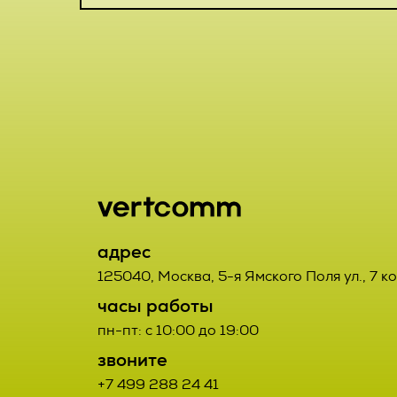
включая сбор
хранение, ут
2.1. Порядок
использовани
Заказчик от
предоставлен
данным Испо
удаление, ун
2.2. Порядок
2.7. Операто
орган, юриди
2.2.1. Товар
или совместн
адрес
третьих лиц.
осуществляю
125040
,
Москва
,
5-я Ямского Поля ул., 7 к
определяющи
часы работы
2.2.2. Поста
состав перс
пн-пт: с 10:00 до 19:00
Договора про
действия (о
звоните
соответствую
данными;
+7 499 288 24 41