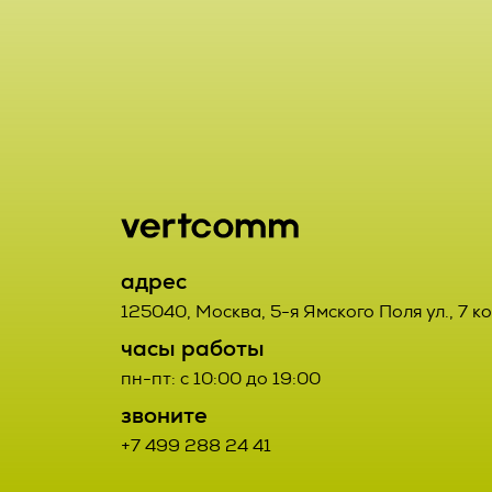
включая сбор
хранение, ут
2.1. Порядок
использовани
Заказчик от
предоставлен
данным Испо
удаление, ун
2.2. Порядок
2.7. Операто
орган, юриди
2.2.1. Товар
адрес
или совместн
125040
,
Москва
,
5-я Ямского Поля ул., 7 к
третьих лиц.
осуществляю
часы работы
определяющи
пн-пт: с 10:00 до 19:00
2.2.2. Поста
состав перс
звоните
Договора про
действия (о
+7 499 288 24 41
соответствую
данными;
Заказчиком с