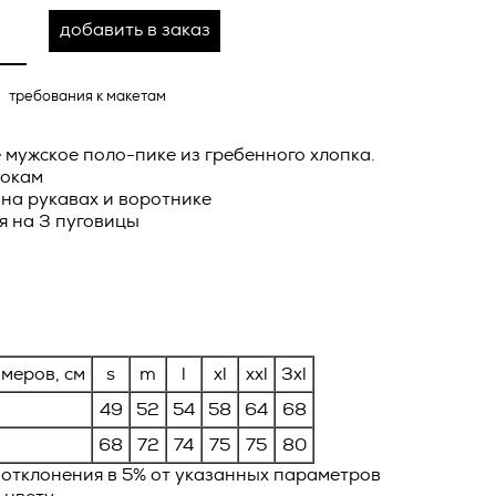
о тексту –
добавить в заказ
ее по
жение
требования к макетам
тКомм
отки
 мужское поло-пике из гребенного хлопка.
бокам
заключить
на рукавах и воротнике
6. №152-ФЗ
 в
я на 3 пуговицы
бработки
Российской
опасности
вом с
» (ИНН
 полном и
меров, см
s
m
l
xl
xxl
3xl
9), адрес
оящей
49
52
54
58
64
68
о Поля, д.
 рекламно-
68
72
74
75
75
80
ителем.
 отклонения в 5% от указанных параметров