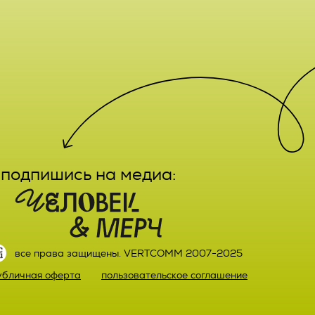
е,
лечение,
заказа
ктным
вание,
льный
ятельно
подпишись на медиа:
прав
или)
 а также
ных,
настоящего
ке,
все права защищены. VERTCOMM 2007-2025
ыми
убличная оферта
пользовательское соглашение
й оплаты
ке.