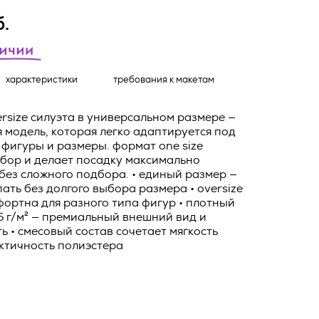
о тексту –
.
ее по
жение
тКомм
характеристики
требования к макетам
отки
заключить
rsize силуэта в универсальном размере —
модель, которая легко адаптируется под
6. №152-ФЗ
 в
фигуры и размеры. формат one size
бработки
Российской
бор и делает посадку максимально
без сложного подбора. • единый размер —
опасности
ать без долгого выбора размера • oversize
вом с
ортна для разного типа фигур • плотный
5 г/м² — премиальный внешний вид и
» (ИНН
 полном и
ь • смесовый состав сочетает мягкость
9), адрес
ктичность полиэстера
оящей
о Поля, д.
 рекламно-
ителем.