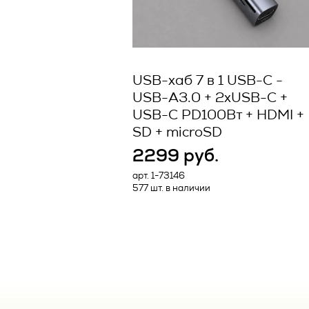
2.1. Автомат
заключением
обработка п
консультацие
вычислительн
посредством
электронной 
USB-хаб 7 в 1 USB-C -
2.2. Блокир
Исполнителя
USB-A3.0 + 2хUSB-C +
USB-C PD100Вт + HDMI +
прекращение
SD + microSD
исключением
Актуальная 
2299 руб.
уточнения пе
Исполнителя 
арт. 1-73146
577 шт. в наличии
2.3. Веб-сай
ПРЕДМ
информацион
баз данных, 
по сетевому
1.1. Исполни
сувенирной п