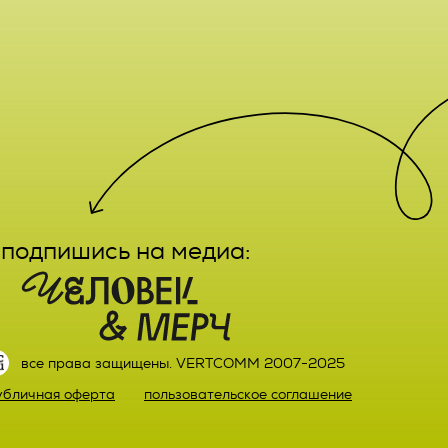
е,
лечение,
заказа
ктным
вание,
льный
ятельно
подпишись на медиа:
прав
или)
 а также
ных,
настоящего
ке,
все права защищены. VERTCOMM 2007-2025
ыми
убличная оферта
пользовательское соглашение
й оплаты
ке.