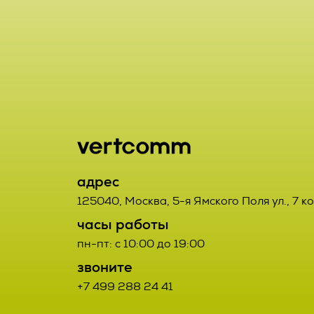
включая сбор
хранение, ут
2.1. Порядок
использовани
Заказчик от
предоставлен
данным Испо
удаление, ун
2.2. Порядок
2.7. Операто
орган, юриди
2.2.1. Товар
адрес
или совместн
третьих лиц.
125040
,
Москва
,
5-я Ямского Поля ул., 7 к
осуществляю
часы работы
определяющи
2.2.2. Поста
пн-пт: с 10:00 до 19:00
состав перс
Договора про
звоните
действия (о
+7 499 288 24 41
соответствую
данными;
Заказчиком с