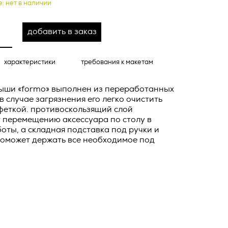
е: нет в наличии
о тексту –
ее по
добавить в заказ
жение
тКомм
характеристики
требования к макетам
отки
заключить
мыши «formo» выполнен из переработанных
6. №152-ФЗ
 в
в случае загрязнения его легко очистить
феткой. противоскользящий слой
бработки
Российской
т перемещению аксессуара по столу в
опасности
оты, а складная подставка под ручки и
оможет держать все необходимое под
вом с
» (ИНН
 полном и
9), адрес
оящей
о Поля, д.
 рекламно-
ителем.