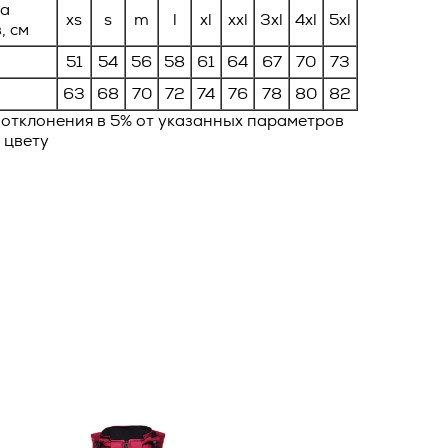
ца
xs
s
m
l
xl
xxl
3xl
4xl
5xl
, см
ловием
ей Оферты,
51
54
56
58
61
64
67
70
73
ав и
олнения
63
68
70
72
74
76
78
80
82
и и
 отклонения в 5% от указанных параметров
фирменном
 цвету
ейную
е
ия
ы
в течение
бработки
овора, и
тся ко
ик и
*
ть о
о
сающихся
тике