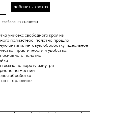
ных
о тексту –
добавить в заказ
ее по
жение
требования к макетам
тКомм
отки
тка унисекс свободного кроя из
ного полиэстера. полотно прошло
заключить
ную антипилинговую обработку. идеальное
чества, практичности и удобства.
6. №152-ФЗ
 в
т основного полотна
бработки
Российской
ойка
 тесьма по вороту изнутри
опасности
армана на молнии
вом с
овая обработка
лык в горловине
» (ИНН
 полном и
9), адрес
оящей
о Поля, д.
 рекламно-
ителем.