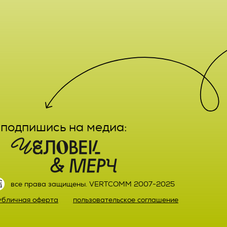
е,
лечение,
заказа
ктным
вание,
льный
ятельно
подпишись на медиа:
прав
или)
 а также
ных,
настоящего
ке,
все права защищены. VERTCOMM 2007-2025
ыми
убличная оферта
пользовательское соглашение
й оплаты
ке.