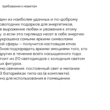
о тексту –
требования к макетам
ее по
жение
один из наиболее удачных и по-доброму
овогодних подарков для энергетиков,
тКомм
е выражение любви и уважения к этому
отки
. а если эта гирлянда несет в себе энергию
 украшена самыми яркими символами
заключить
кой сферы — получится настоящая xmas
6. №152-ФЗ
 в
бная подзарядить яркими эмоциями того, кто
ругих в течение всего насыщенного года.
бработки
Российской
тоит из 20 светодиодов с холодным светом
опасности
ых фигурок.
ма свечения: постоянный свет и мигание.
вом с
3 батарейках типа аа (в комплекте).
» (ИНН
на для использования в помещении.
 полном и
9), адрес
оящей
о Поля, д.
 рекламно-
ителем.