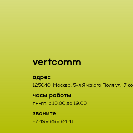
включая сбор
хранение, ут
2.1. Порядок
использовани
Заказчик от
предоставлен
данным Испо
удаление, ун
2.2. Порядок
2.7. Операто
орган, юриди
2.2.1. Товар
адрес
или совместн
третьих лиц.
125040
,
Москва
,
5-я Ямского Поля ул., 7 к
осуществляю
часы работы
определяющи
2.2.2. Поста
пн-пт: с 10:00 до 19:00
состав перс
Договора про
звоните
действия (о
+7 499 288 24 41
соответствую
данными;
Заказчиком с