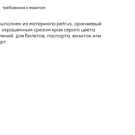
о тексту –
требования к макетам
ее по
жение
выполнен из материала petrus, оранжевый
тКомм
 окрашенным срезом края серого цвета.
лений: для билетов, паспорта, визиток или
отки
рт.
заключить
6. №152-ФЗ
 в
бработки
Российской
опасности
вом с
» (ИНН
 полном и
9), адрес
оящей
о Поля, д.
 рекламно-
ителем.