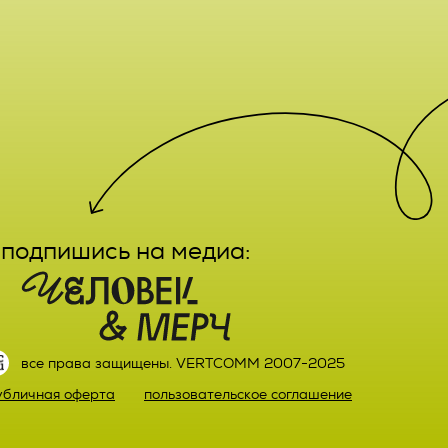
е,
лечение,
заказа
ктным
вание,
льный
ятельно
подпишись на медиа:
прав
или)
 а также
ных,
настоящего
ке,
все права защищены. VERTCOMM 2007-2025
ыми
убличная оферта
пользовательское соглашение
й оплаты
ке.