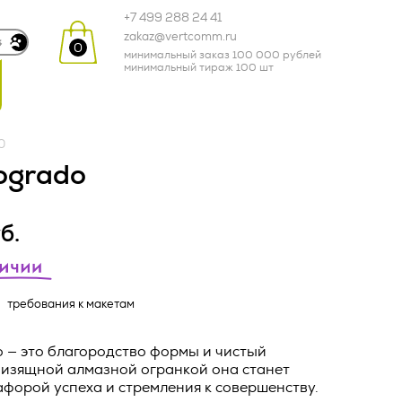
+7 499 288 24 41
zakaz@vertcomm.ru
0
минимальный заказ 100 000 рублей
минимальный тираж 100 шт
одежда
0
кухня и посуда
logrado
зонты и дождевики
б.
промо-сувениры
еля 2024 г.
требования к макетам
корпоративные
и и
подарки
o — это благородство формы и чистый
 изящной алмазной огранкой она станет
ных
товары для детей
форой успеха и стремления к совершенству.