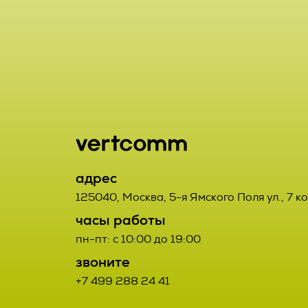
включая сбор
хранение, ут
2.1. Порядок
использовани
Заказчик от
предоставлен
данным Испо
удаление, ун
2.2. Порядок
2.7. Операто
орган, юриди
2.2.1. Товар
адрес
или совместн
третьих лиц.
125040
,
Москва
,
5-я Ямского Поля ул., 7 к
осуществляю
часы работы
определяющи
2.2.2. Поста
пн-пт: с 10:00 до 19:00
состав перс
Договора про
звоните
действия (о
+7 499 288 24 41
соответствую
данными;
Заказчиком с