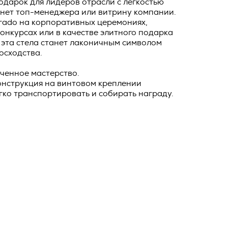
дарок для лидеров отрасли с легкостью
о тексту –
инет топ-менеджера или витрину компании.
ее по
grado на корпоративных церемониях,
онкурсах или в качестве элитного подарка
жение
 эта стела станет лаконичным символом
тКомм
осходства.
отки
оченное мастерство.
заключить
онструкция на винтовом креплении
гко транспортировать и собирать награду.
6. №152-ФЗ
 в
бработки
Российской
опасности
вом с
» (ИНН
 полном и
9), адрес
оящей
о Поля, д.
 рекламно-
ителем.