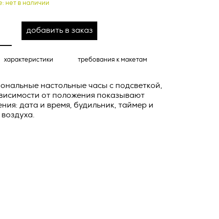
о тексту –
е: нет в наличии
ее по
добавить в заказ
жение
тКомм
отки
характеристики
требования к макетам
заключить
ональные настольные часы с подсветкой,
6. №152-ФЗ
 в
ависимости от положения показывают
ния: дата и время, будильник, таймер и
бработки
Российской
 воздуха.
опасности
вом с
» (ИНН
 полном и
9), адрес
оящей
о Поля, д.
 рекламно-
ителем.