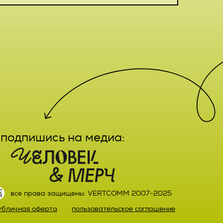
е,
лечение,
заказа
ктным
вание,
льный
ятельно
прав
или)
подпишись на медиа:
 а также
ных,
настоящего
ке,
все права защищены. VERTCOMM 2007-2025
ыми
й оплаты
убличная оферта
пользовательское соглашение