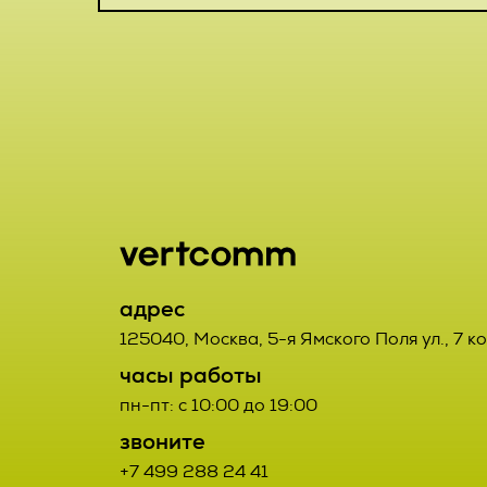
включая сбор
хранение, ут
2.1. Порядок
использовани
Заказчик от
предоставлен
данным Испо
удаление, ун
2.2. Порядок
2.7. Операто
орган, юриди
2.2.1. Товар
или совместн
адрес
третьих лиц.
осуществляю
125040
,
Москва
,
5-я Ямского Поля ул., 7 к
определяющи
часы работы
2.2.2. Поста
состав перс
пн-пт: с 10:00 до 19:00
Договора про
действия (о
звоните
соответствую
данными;
+7 499 288 24 41