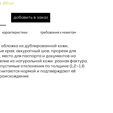
о тексту –
: 100 шт.
ее по
добавить в заказ
жение
тКомм
отки
характеристики
требования к макетам
заключить
я обложка из дублированной кожи,
6. №152-ФЗ
 в
е края, аккуратный шов, прорези для
бработки
, место для паспорта и документов на
Российской
елие из натуральной кожи. разная фактура,
опасности
опустимые отклонения по толщине (1,2–1,6
 считаются нормой и подтверждают её
вом с
роисхождение.
» (ИНН
 полном и
9), адрес
оящей
о Поля, д.
 рекламно-
ителем.