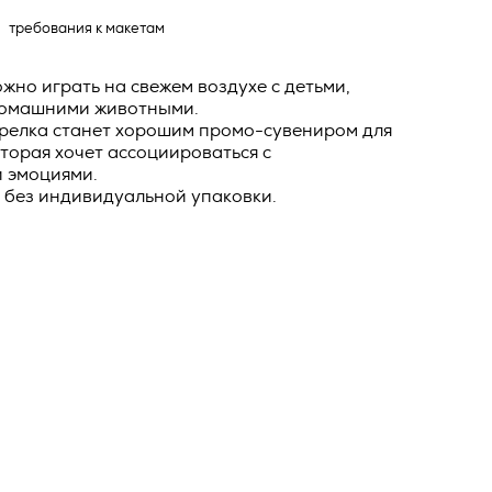
о тексту –
требования к макетам
ее по
жение
жно играть на свежем воздухе с детьми,
домашними животными.
тКомм
релка станет хорошим промо-сувениром для
отки
торая хочет ассоциироваться с
 эмоциями.
заключить
 без индивидуальной упаковки.
6. №152-ФЗ
 в
бработки
Российской
опасности
вом с
» (ИНН
 полном и
9), адрес
оящей
о Поля, д.
 рекламно-
ителем.