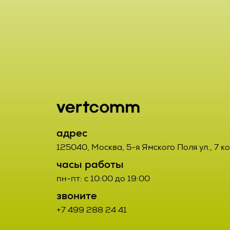
включая сбор
хранение, ут
2.1. Порядок
использовани
Заказчик от
предоставлен
данным Испо
удаление, ун
2.2. Порядок
2.7. Операто
орган, юриди
2.2.1. Товар
адрес
или совместн
третьих лиц.
125040
,
Москва
,
5-я Ямского Поля ул., 7 к
осуществляю
часы работы
определяющи
2.2.2. Поста
пн-пт: с 10:00 до 19:00
состав перс
Договора про
звоните
действия (о
+7 499 288 24 41
соответствую
данными;
Заказчиком с