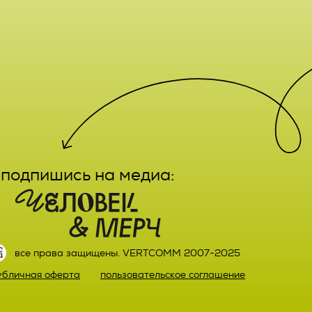
е,
лечение,
заказа
ктным
вание,
льный
ятельно
подпишись на медиа:
прав
или)
 а также
ных,
настоящего
ке,
все права защищены. VERTCOMM 2007-2025
ыми
убличная оферта
пользовательское соглашение
й оплаты
ке.