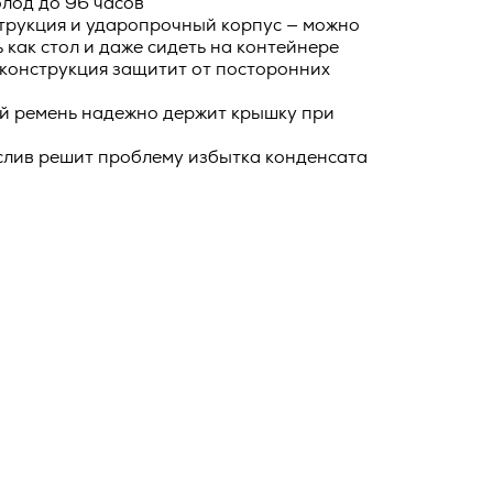
лод до 96 часов
о тексту –
струкция и ударопрочный корпус — можно
ее по
 как стол и даже сидеть на контейнере
 конструкция защитит от посторонних
жение
тКомм
 ремень надежно держит крышку при
отки
слив решит проблему избытка конденсата
заключить
6. №152-ФЗ
 в
бработки
Российской
опасности
вом с
» (ИНН
 полном и
9), адрес
оящей
о Поля, д.
 рекламно-
ителем.