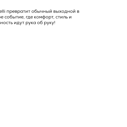
о тексту –
ее по
lli превратит обычный выходной в
 событие, где комфорт, стиль и
жение
ость идут рука об руку!
тКомм
отки
заключить
6. №152-ФЗ
 в
бработки
Российской
опасности
вом с
» (ИНН
 полном и
9), адрес
оящей
о Поля, д.
 рекламно-
ителем.