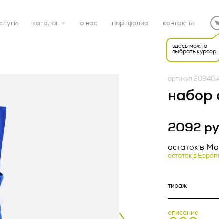
слуги
каталог
о нас
портфолио
контакты
здесь можно
выбрать курсор
готовые решения
артикул 20940.
электроника
набор 
дом
2092 ру
Редакция от «26» апр
спорт
НАЯ ОФЕРТА (ред.
остаток в Мо
остаток в Европ
22 г.)
ка конфиденциальност
подарочные наборы
тки персональных дан
упаковка
описание