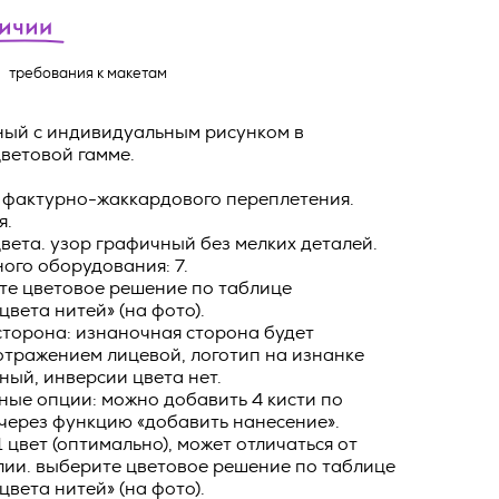
ных
о тексту –
ее по
требования к макетам
жение
ный с индивидуальным рисунком в
тКомм
ветовой гамме.
отки
д фактурно-жаккардового переплетения.
заключить
я.
6. №152-ФЗ
 в
цвета. узор графичный без мелких деталей.
ного оборудования: 7.
бработки
Российской
те цветовое решение по таблице
опасности
цвета нитей» (на фото).
сторона: изнаночная сторона будет
вом с
отражением лицевой, логотип на изнанке
» (ИНН
ный, инверсии цвета нет.
 полном и
ные опции: можно добавить 4 кисти по
9), адрес
оящей
через функцию «добавить нанесение».
о Поля, д.
1 цвет (оптимально), может отличаться от
 рекламно-
лии. выберите цветовое решение по таблице
ителем.
цвета нитей» (на фото).