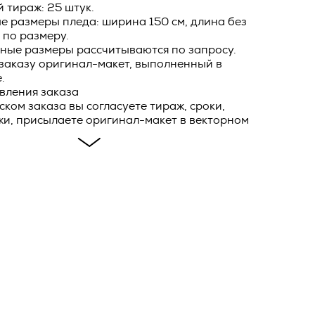
 тираж: 25 штук.
е размеры пледа: ширина 150 см, длина без
ловием
ей Оферты,
 по размеру.
ные размеры рассчитываются по запросу.
ав и
олнения
 заказу оригинал-макет, выполненный в
.
и и
вления заказа
фирменном
уском заказа вы согласуете тираж, сроки,
ейную
жи, присылаете оригинал-макет в векторном
е
ы
аем заказ в работу, присылаем на
ия
фотографию первого изделия, так как
в течение
ывязывания логотипа в данном изделии не
бработки
овора, и
ет перевод макета в комбинацию цветных
тся ко
ик и
м продукцию на склад, комплектуем готовый
ть о
о
даем в доставку.
*
и может отличаться в зависимости от партии
.
отклонения от значений линейных размеров
лять до 3% от заявленных параметров (гост
сающихся
тике