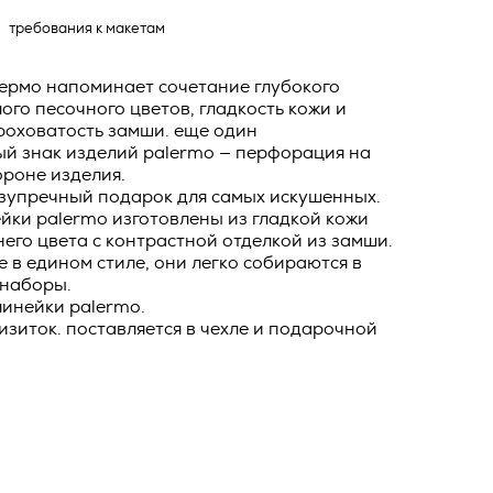
о тексту –
требования к макетам
ее по
жение
лермо напоминает сочетание глубокого
тКомм
лого песочного цветов, гладкость кожи и
роховатость замши. еще один
отки
ый знак изделий palermo — перфорация на
ороне изделия.
заключить
езупречный подарок для самых искушенных.
6. №152-ФЗ
 в
йки palermo изготовлены из гладкой кожи
бработки
него цвета с контрастной отделкой из замши.
Российской
в едином стиле, они легко собираются в
опасности
наборы.
вом с
 линейки
palermo
.
изиток. поставляется в чехле и подарочной
» (ИНН
 полном и
9), адрес
оящей
о Поля, д.
 рекламно-
ителем.