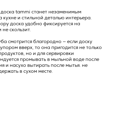
о тексту –
ее по
 доска tammi станет незаменимым
 кухне и стильной деталью интерьера.
жение
ору доска удобно фиксируется на
тКомм
 не скользит.
отки
ба смотрится благородно — если доску
заключить
упором вверх, то она пригодится не только
продуктов, но и для сервировки
6. №152-ФЗ
 в
ендуется промывать в мыльной воде после
бработки
я и насухо вытирать после мытья. не
Российской
держать в сухом месте.
опасности
вом с
» (ИНН
 полном и
9), адрес
оящей
о Поля, д.
 рекламно-
ителем.