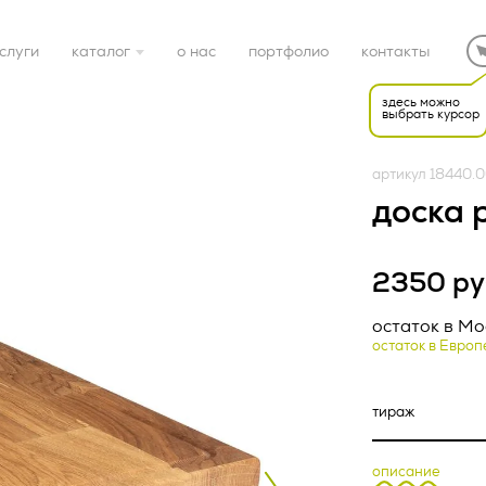
слуги
каталог
о нас
портфолио
контакты
здесь можно
выбрать курсор
готовые решения
артикул 18440.
электроника
доска 
дом
2350 ру
Редакция от «26» апр
НАЯ ОФЕРТА (ред.
спорт
остаток в Мо
остаток в Европ
22 г.)
ка конфиденциальност
подарочные наборы
тки персональных дан
упаковка
описание