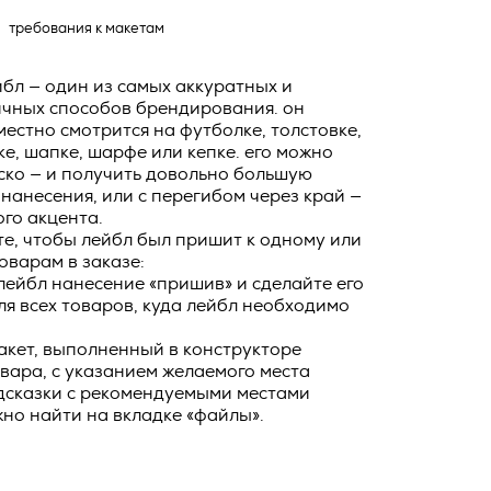
о тексту –
требования к макетам
ее по
жение
бл — один из самых аккуратных и
чных способов брендирования. он
тКомм
естно смотрится на футболке, толстовке,
отки
ке, шапке, шарфе или кепке. его можно
ско — и получить довольно большую
заключить
нанесения, или с перегибом через край —
6. №152-ФЗ
 в
го акцента.
те, чтобы лейбл был пришит к одному или
бработки
Российской
оварам в заказе:
опасности
лейбл нанесение «пришив» и сделайте его
я всех товаров, куда лейбл необходимо
вом с
» (ИНН
акет, выполненный в конструкторе
 полном и
вара, с указанием желаемого места
9), адрес
оящей
дсказки с рекомендуемыми местами
о Поля, д.
но найти на вкладке «файлы».
 рекламно-
ителем.