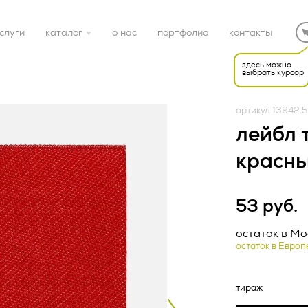
слуги
каталог
о нас
портфолио
контакты
здесь можно
выбрать курсор
готовые решения
артикул 13942.
электроника
лейбл т
красн
дом
53 руб.
спорт
Редакция от «26» апр
НАЯ ОФЕРТА (ред.
остаток в Мо
остаток в Европ
22 г.)
подарочные наборы
ка конфиденциальност
тки персональных дан
упаковка