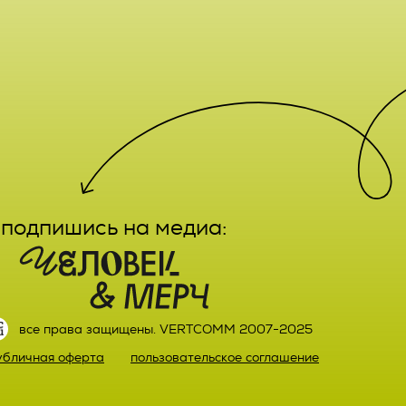
е,
лечение,
заказа
ктным
вание,
льный
ятельно
подпишись на медиа:
прав
или)
 а также
ных,
настоящего
ке,
все права защищены. VERTCOMM 2007-2025
ыми
убличная оферта
пользовательское соглашение
й оплаты
ке.