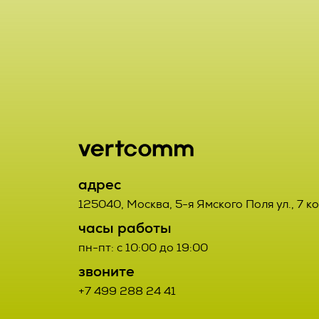
включая сбор
хранение, ут
2.1. Порядок
использовани
Заказчик от
предоставлен
данным Испо
удаление, ун
2.2. Порядок
2.7. Операто
орган, юриди
2.2.1. Товар
адрес
или совместн
третьих лиц.
125040
,
Москва
,
5-я Ямского Поля ул., 7 к
осуществляю
часы работы
определяющи
2.2.2. Поста
пн-пт: с 10:00 до 19:00
состав перс
Договора про
звоните
действия (о
+7 499 288 24 41
соответствую
данными;
Заказчиком с