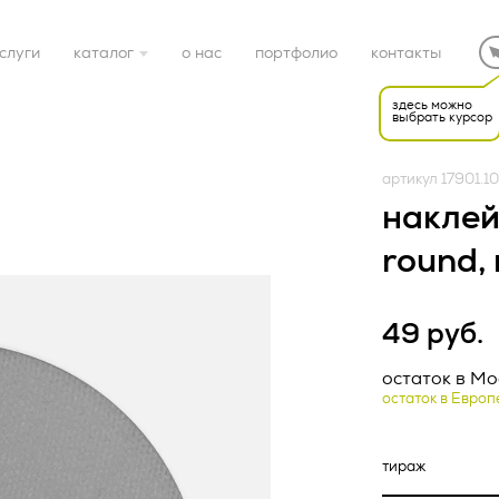
слуги
каталог
о нас
портфолио
контакты
здесь можно
выбрать курсор
готовые решения
артикул 17901.10
электроника
наклей
round,
дом
49 руб.
спорт
Редакция от «26» апр
НАЯ ОФЕРТА (ред.
остаток в Мо
остаток в Европ
подарочные наборы
22 г.)
ка конфиденциальност
упаковка