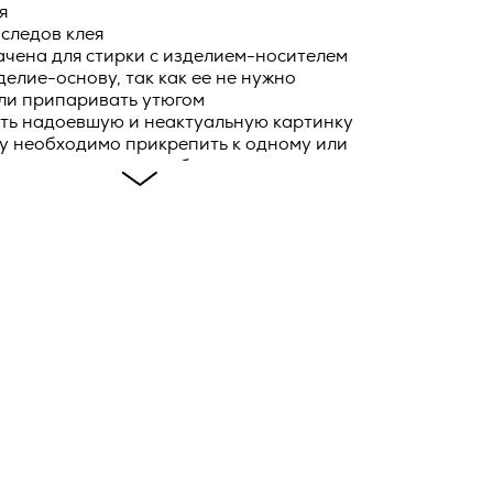
я
 следов клея
ловием
ей Оферты,
ачена для стирки с изделием-носителем
ав и
делие-основу, так как ее не нужно
олнения
ли припаривать утюгом
и и
ить надоевшую и неактуальную картинку
ку необходимо прикрепить к одному или
фирменном
зделиям в заказе, добавьте нанесение
ейную
е
оединение элементов» и сделайте его
я всех товаров, куда ее необходимо
ы
ия
в течение
бработки
овора, и
тся ко
ик и
ть о
о
*
сающихся
тике