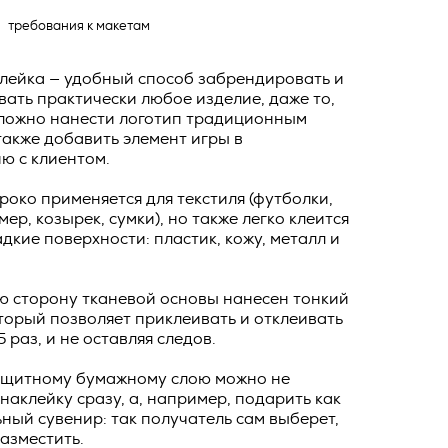
ных
о тексту –
требования к макетам
ее по
клейка — удобный способ забрендировать и
жение
ать практически любое изделие, даже то,
сложно нанести логотип традиционным
тКомм
также добавить элемент игры в
отки
ю с клиентом.
заключить
око применяется для текстиля (футболки,
6. №152-ФЗ
 в
мер, козырек, сумки), но также легко клеится
бработки
адкие поверхности: пластик, кожу, металл и
Российской
опасности
ю сторону тканевой основы нанесен тонкий
вом с
оторый позволяет приклеивать и отклеивать
» (ИНН
 полном и
 раз, и не оставляя следов.
9), адрес
оящей
ащитному бумажному слою можно не
о Поля, д.
наклейку сразу, а, например, подарить как
 рекламно-
ный сувенир: так получатель сам выберет,
ителем.
разместить.