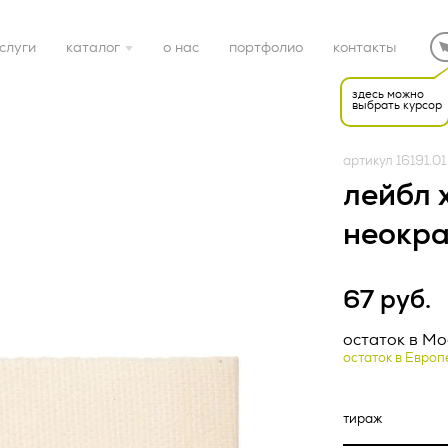
слуги
каталог
о нас
портфолио
контакты
здесь можно
выбрать курсор
готовые решения
артикул 16191.01
электроника
лейбл х
неокр
дом
67 руб.
спорт
Редакция от «26» апр
НАЯ ОФЕРТА (ред.
остаток в Мо
остаток в Европ
подарочные наборы
22 г.)
ка конфиденциальност
упаковка