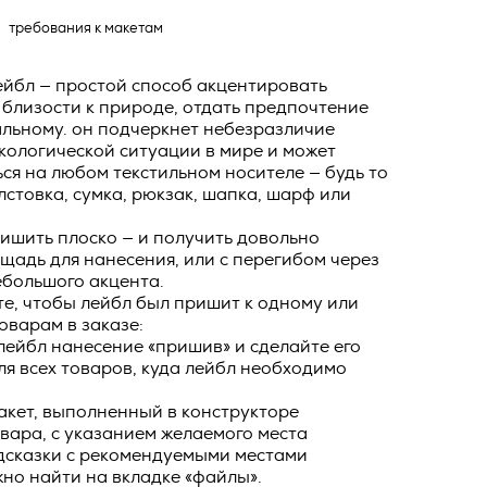
ных
о тексту –
требования к макетам
ее по
ейбл — простой способ акцентировать
жение
близости к природе, отдать предпочтение
альному. он подчеркнет небезразличие
тКомм
кологической ситуации в мире и может
отки
ся на любом текстильном носителе — будь то
лстовка, сумка, рюкзак, шапка, шарф или
заключить
6. №152-ФЗ
 в
ишить плоско — и получить довольно
бработки
адь для нанесения, или с перегибом через
Российской
ебольшого акцента.
опасности
те, чтобы лейбл был пришит к одному или
оварам в заказе:
вом с
лейбл нанесение «пришив» и сделайте его
» (ИНН
 полном и
я всех товаров, куда лейбл необходимо
9), адрес
оящей
акет, выполненный в конструкторе
о Поля, д.
вара, с указанием желаемого места
 рекламно-
дсказки с рекомендуемыми местами
ителем.
но найти на вкладке «файлы».