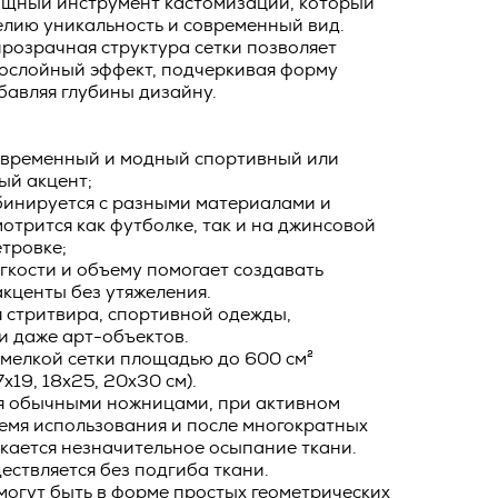
мощный инструмент кастомизации, который
о тексту –
елию уникальность и современный вид.
прозрачная структура сетки позволяет
ее по
гослойный эффект, подчеркивая форму
жение
бавляя глубины дизайну.
тКомм
отки
овременный и модный спортивный или
ый акцент;
заключить
бинируется с разными материалами и
6. №152-ФЗ
отрится как футболке, так и на джинсовой
 в
етровке;
бработки
Российской
гкости и объему помогает создавать
опасности
кценты без утяжеления.
 стритвира, спортивной одежды,
вом с
и даже арт-объектов.
» (ИНН
 мелкой сетки площадью до 600 см²
 полном и
х19, 18х25, 20х30 см).
9), адрес
оящей
ся обычными ножницами, при активном
емя использования и после многократных
о Поля, д.
 рекламно-
кается незначительное осыпание ткани.
ителем.
ствляется без подгиба ткани.
могут быть в форме простых геометрических