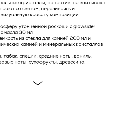
ральные кристаллы, напротив, не впитывают
играют со светом, переливаясь и
 визуальную красоту композиции.
ловием
ей Оферты,
ав и
олнения
осферу утонченной роскоши с glowside!
мамасла 30 мл
и и
 емкость из стекла для камней 200 мл и
нических камней и минеральных кристаллов
фирменном
ейную
е
: табак, специи. средние ноты: ваниль,
зовые ноты: сухофрукты, древесина.
ы
в течение
ия
бработки
овора, и
тся ко
ик и
ть о
о
*
сающихся
тике