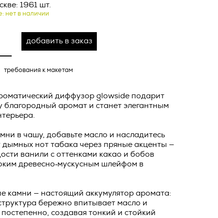
ных
кве: 1961 шт.
е: нет в наличии
о тексту –
ее по
добавить в заказ
жение
тКомм
требования к макетам
отки
заключить
роматический диффузор glowside подарит
у благородный аромат и станет элегантным
6. №152-ФЗ
 в
нтерьера.
бработки
Российской
мни в чашу, добавьте масло и насладитесь
опасности
 дымных нот табака через пряные акценты —
вом с
дости ванили с оттенками какао и бобов
боким древесно‑мускусным шлейфом в
» (ИНН
 полном и
9), адрес
оящей
ие камни — настоящий аккумулятор аромата:
о Поля, д.
 рекламно-
структура бережно впитывает масло и
 постепенно, создавая тонкий и стойкий
ителем.