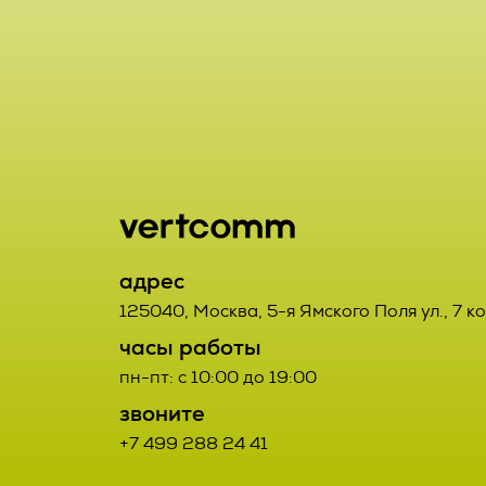
включая сбор
хранение, ут
2.1. Порядок
использовани
Заказчик от
предоставлен
данным Испо
удаление, ун
2.2. Порядок
2.7. Операто
орган, юриди
2.2.1. Товар
адрес
или совместн
третьих лиц.
125040
,
Москва
,
5-я Ямского Поля ул., 7 к
осуществляю
часы работы
определяющи
2.2.2. Поста
пн-пт: с 10:00 до 19:00
состав перс
Договора про
звоните
действия (о
+7 499 288 24 41
соответствую
данными;
Заказчиком с