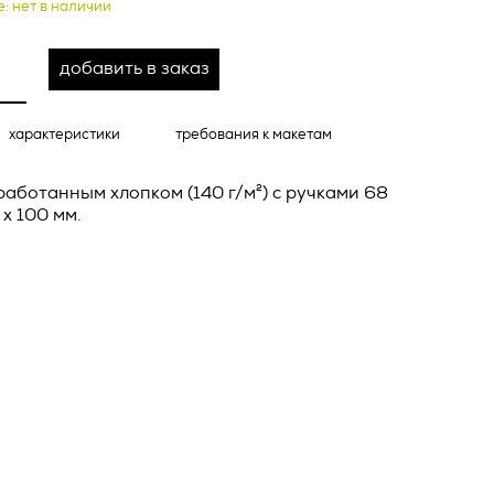
е: нет в наличии
о тексту –
ее по
добавить в заказ
жение
тКомм
характеристики
требования к макетам
отки
заключить
работанным хлопком (140 г/м²) с ручками 68
6. №152-ФЗ
 в
 x 100 мм.
бработки
Российской
опасности
вом с
» (ИНН
 полном и
9), адрес
оящей
о Поля, д.
 рекламно-
ителем.