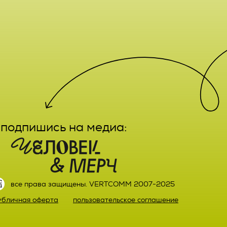
е,
лечение,
заказа
ктным
вание,
льный
ятельно
подпишись на медиа:
прав
или)
 а также
ных,
настоящего
ке,
все права защищены. VERTCOMM 2007-2025
ыми
убличная оферта
пользовательское соглашение
й оплаты
ке.