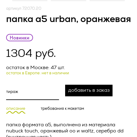
условиями настоящей Оферты, а также с информацией об
Оператор).
условиях и порядке исполнения договора поставки
артикул 72070.20
рекламно-сувенирной продукции и адресе (месте
1.1. Оператор ставит своей важнейшей целью и условием
папка а5 urban, оранжевая
нахождения) Исполнителя, полном фирменном
осуществления своей деятельности соблюдение прав и
наименовании (наименовании) Исполнителя, о цене
свобод человека и гражданина при обработке его
рекламно-сувенирной продукции, о порядке оплаты
персональных данных, в том числе защиты прав на
рекламно-сувенирной продукции, а также о сроке, в
неприкосновенность частной жизни, личную и семейную
Новинки
течение которого действует предложение о заключении
тайну.
договора, и безоговорочно принимает условия Оферты.
Запросить расчет
1304 руб.
Заказчик и Исполнитель совместно именуются «Стороны»,
1.2. Настоящая политика конфиденциальности и обработки
а по отдельности – «Сторона».
персональных данных (далее – Политика) применяется ко
всей информации, которую Оператор может получить о
минимальный заказ 100 000 рублей
остаток в Москве: 47 шт.
В случае возникновения у Заказчика вопросов,
посетителях веб-сайта
https://vertcomm.ru/
.
остаток в Европе: нет в наличии
касающихся порядка и условий исполнения настоящей
Оферты, перед заключением Оферты Заказчик вправе
2. Основные понятия, используемые в
обратиться за консультацией по контактному телефону
Артикул *
Политике
добавить в заказ
Исполнителя, либо посредством формы чата, либо
направления письма по электронной почте на адрес,
2.1. Автоматизированная обработка персональных данных
указанный на сайте Исполнителя.
– обработка персональных данных с помощью средств
описание
требования к макетам
вычислительной техники;
Актуальная версия Оферты размещена на веб‐ресурсе
Исполнителя по адресу: _________________.
Название товара *
2.2. Блокирование персональных данных – временное
папка формата а5, выполнена из материала
прекращение обработки персональных данных (за
nubuck touch, оранжевый oo и waltz, серебро dd
ПРЕДМЕТ ОФЕРТЫ
исключением случаев, если обработка необходима для
(внутренняя часть).