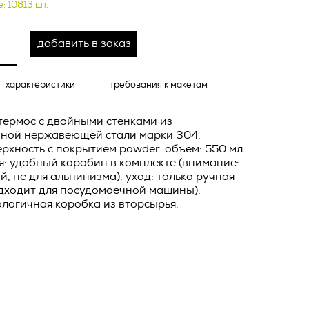
о тексту –
: 10813 шт.
ее по
добавить в заказ
жение
тКомм
характеристики
требования к макетам
отки
заключить
термос с двойными стенками из
6. №152-ФЗ
 в
ной нержавеющей стали марки 304.
рхность с покрытием powder. объем: 550 мл.
бработки
Российской
: удобный карабин в комплекте (внимание:
опасности
, не для альпинизма). уход: только ручная
одходит для посудомоечной машины).
вом с
ологичная коробка из вторсырья.
» (ИНН
 полном и
9), адрес
оящей
о Поля, д.
 рекламно-
ителем.