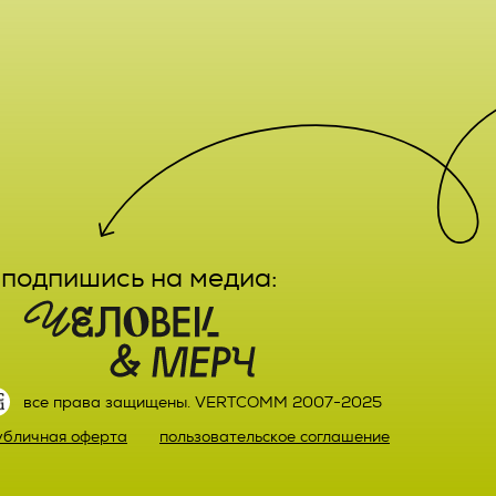
е,
лечение,
заказа
ктным
вание,
льный
ятельно
подпишись на медиа:
прав
или)
 а также
ных,
настоящего
ке,
все права защищены. VERTCOMM 2007-2025
ыми
убличная оферта
пользовательское соглашение
й оплаты
ке.