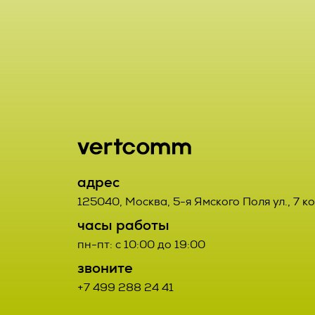
включая сбор
хранение, ут
2.1. Порядок
использовани
Заказчик от
предоставлен
данным Испо
удаление, ун
2.2. Порядок
2.7. Операто
орган, юриди
2.2.1. Товар
адрес
или совместн
третьих лиц.
125040
,
Москва
,
5-я Ямского Поля ул., 7 к
осуществляю
часы работы
определяющи
2.2.2. Поста
пн-пт: с 10:00 до 19:00
состав перс
Договора про
звоните
действия (о
+7 499 288 24 41
соответствую
данными;
Заказчиком с