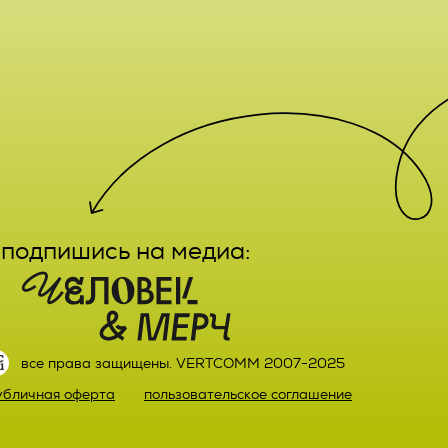
е,
лечение,
заказа
ктным
вание,
льный
ятельно
подпишись на медиа:
прав
или)
 а также
ных,
настоящего
ке,
все права защищены. VERTCOMM 2007-2025
ыми
убличная оферта
пользовательское соглашение
й оплаты
ке.