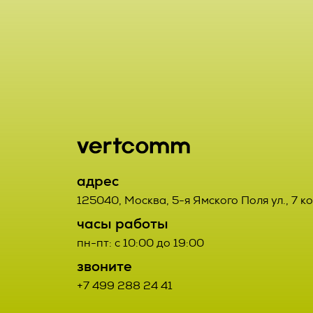
включая сбор
хранение, ут
2.1. Порядок
использовани
Заказчик от
предоставлен
данным Испо
удаление, ун
2.2. Порядок
2.7. Операто
орган, юриди
2.2.1. Товар
адрес
или совместн
третьих лиц.
125040
,
Москва
,
5-я Ямского Поля ул., 7 к
осуществляю
часы работы
определяющи
2.2.2. Поста
пн-пт: с 10:00 до 19:00
состав перс
Договора про
звоните
действия (о
+7 499 288 24 41
соответствую
данными;
Заказчиком с