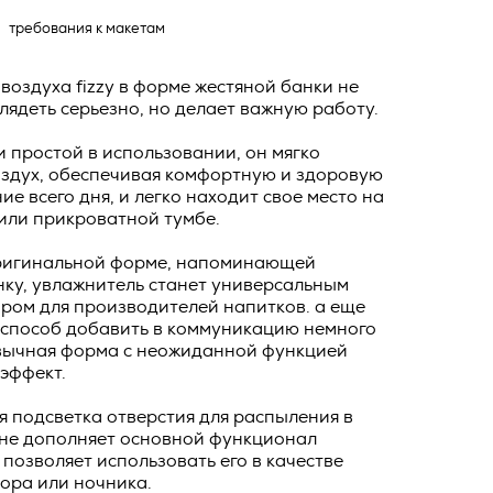
ных
о тексту –
требования к макетам
ее по
воздуха fizzy в форме жестяной банки не
жение
лядеть серьезно, но делает важную работу.
тКомм
 простой в использовании, он мягко
отки
оздух, обеспечивая комфортную и здоровую
ние всего дня, и легко находит свое место на
заключить
 или прикроватной тумбе.
6. №152-ФЗ
 в
бработки
ригинальной форме, напоминающей
Российской
нку, увлажнитель станет универсальным
опасности
ром для производителей напитков. а еще
 способ добавить в коммуникацию немного
вом с
вычная форма с неожиданной функцией
» (ИНН
 полном и
эффект.
9), адрес
оящей
 подсветка отверстия для распыления в
о Поля, д.
не дополняет основной функционал
 рекламно-
 позволяет использовать его в качестве
ителем.
ора или ночника.