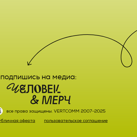
е,
лечение,
заказа
ктным
вание,
льный
ятельно
подпишись на медиа:
прав
или)
 а также
ных,
настоящего
ке,
все права защищены. VERTCOMM 2007-2025
ыми
убличная оферта
пользовательское соглашение
й оплаты
ке.