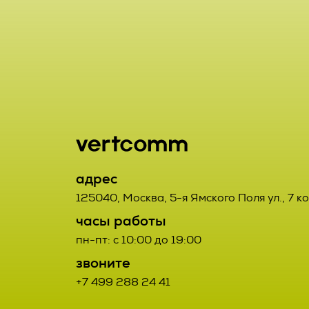
включая сбор
хранение, ут
2.1. Порядок
использовани
Заказчик от
предоставлен
данным Испо
удаление, ун
2.2. Порядок
2.7. Операто
орган, юриди
2.2.1. Товар
адрес
или совместн
третьих лиц.
125040
,
Москва
,
5-я Ямского Поля ул., 7 к
осуществляю
часы работы
определяющи
2.2.2. Поста
пн-пт: с 10:00 до 19:00
состав перс
Договора про
звоните
действия (о
+7 499 288 24 41
соответствую
данными;
Заказчиком с