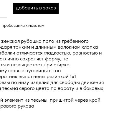
ных
о тексту –
добавить в заказ
ее по
жение
требования к макетам
тКомм
 женская рубашка поло из гребенного
отки
одаря тонким и длинным волокнам хлопка
заключить
болки отличается гладкостью, ровностью и
отлично сохраняет форму, не
6. №152-ФЗ
 в
я и не выцветает при стирке.
бработки
амутровые пуговицы в тон
Российской
оротник выполнены резинкой 1x1
опасности
резы по низу изделия для свободы движения
вом с
тесьма серого цвета по вороту и в боковых
» (ИНН
 полном и
 элемент из тесьмы, пришитой через край,
9), адрес
правого рукава
оящей
о Поля, д.
 рекламно-
ителем.