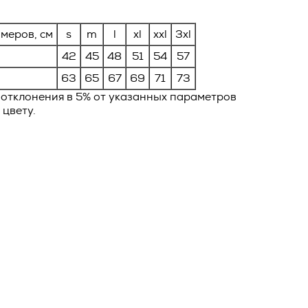
ловием
ей Оферты,
меров, см
s
m
l
xl
xxl
3xl
ав и
олнения
42
45
48
51
54
57
и и
63
65
67
69
71
73
фирменном
 отклонения в 5% от указанных параметров
ейную
 цвету.
е
ия
ы
в течение
бработки
овора, и
тся ко
ик и
*
ть о
о
сающихся
тике