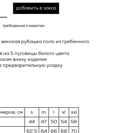
о тексту –
добавить в заказ
ее по
жение
требования к макетам
тКомм
отки
 женская рубашка поло из гребенного
заключить
я на 5 пуговицы белого цвета
6. №152-ФЗ
 в
окам внизу изделия
а предварительную усадку
бработки
Российской
опасности
вом с
» (ИНН
 полном и
9), адрес
оящей
о Поля, д.
меров, см
s
m
l
xl
xxl
 рекламно-
44
47
50
54
58
ителем.
62,5
64
66
68
70