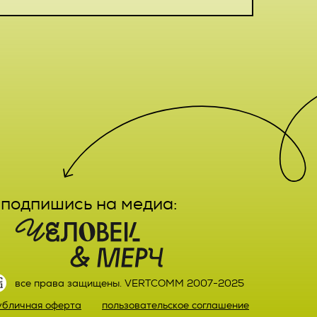
е,
лечение,
заказа
ктным
вание,
льный
ятельно
прав
или)
подпишись на медиа:
 а также
ных,
настоящего
ке,
ыми
все права защищены. VERTCOMM 2007-2025
й оплаты
убличная оферта
пользовательское соглашение