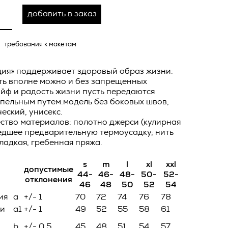
добавить в заказ
ных
о тексту –
требования к макетам
ее по
жение
ция» поддерживает здоровый образ жизни:
тКомм
ть вполне можно и без запрещенных
айф и радость жизни пусть передаются
отки
пельным путем.модель без боковых швов,
заключить
ческий, унисекс.
ство материалов: полотно джерси (кулирная
6. №152-ФЗ
 в
едшее предварительную термоусадку; нить
бработки
гладкая, гребенная пряжа.
Российской
опасности
s
m
l
xl
xxl
допустимые
вом с
44-
46-
48-
50-
52-
отклонения
46
48
50
52
54
» (ИНН
 полном и
ия
a
+/- 1
70
72
74
76
78
9), адрес
оящей
ди
a1
+/- 1
49
52
55
58
61
о Поля, д.
 рекламно-
b
+/- 0,5
45
48
51
54
57