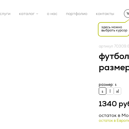
слуги
каталог
о нас
портфолио
контакты
здесь можно
выбрать курсор
готовые решения
артикул 70309.
электроника
футбол
размер
дом
размер: s
спорт
s
l
xl
Редакция от «26» апр
1340 ру
НАЯ ОФЕРТА (ред.
подарочные наборы
остаток в Мос
22 г.)
ка конфиденциальност
остаток в Европ
упаковка