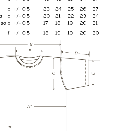
ителем.
c
+/- 0,5
23
24
25
26
27
а
d
+/- 0,5
20
21
22
23
24
ловием
ава
e
+/- 0,5
17
18
19
20
21
ей Оферты,
ав и
f
+/- 0,5
18
19
19
20
20
олнения
и и
фирменном
ейную
е
ы
в течение
бработки
овора, и
тся ко
ик и
ть о
о
ия