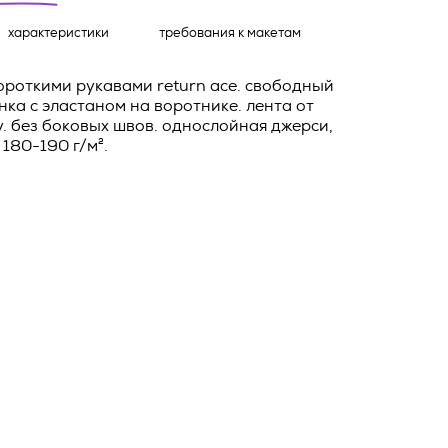
о тексту –
характеристики
требования к макетам
ее по
жение
ороткими рукавами return ace. свободный
тКомм
нка с эластаном на воротнике. лента от
отки
у. без боковых швов. однослойная джерси,
 180-190 г/м².
заключить
6. №152-ФЗ
 в
бработки
Российской
опасности
вом с
» (ИНН
 полном и
9), адрес
оящей
о Поля, д.
 рекламно-
ителем.