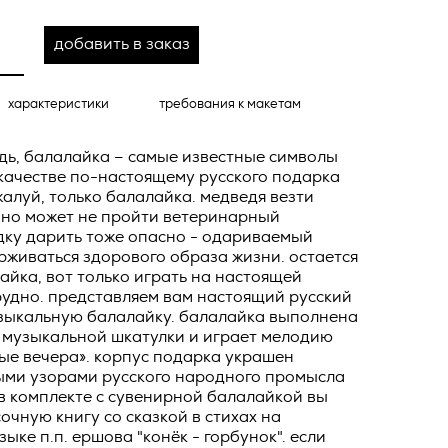
ных
о тексту –
добавить в заказ
ее по
жение
характеристики
требования к макетам
тКомм
отки
дь, балалайка – самые известные символы
 качестве по-настоящему русского подарка
заключить
жалуй, только балалайка. медведя везти
6. №152-ФЗ
но может не пройти ветеринарный
 в
дку дарить тоже опасно - одариваемый
бработки
Российской
живаться здорового образа жизни. остается
опасности
айка, вот только играть на настоящей
рудно. представляем вам настоящий русский
вом с
узыкальную балалайку. балалайка выполнена
 музыкальной шкатулки и играет мелодию
» (ИНН
 полном и
ые вечера». корпус подарка украшен
9), адрес
оящей
ми узорами русского народного промысла
 в комплекте с сувенирной балалайкой вы
о Поля, д.
 рекламно-
очную книгу со сказкой в стихах на
зыке п.п. ершова "конёк - горбунок". если
ителем.