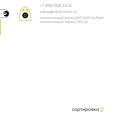
+7 499 288 24 41
zakaz@vertcomm.ru
0
минимальный заказ 100 000 рублей
минимальный тираж 100 шт
одежда
кухня и посуда
зонты и дождевики
промо-сувениры
корпоративные
подарки
cортировка
товары для детей
по возрастанию