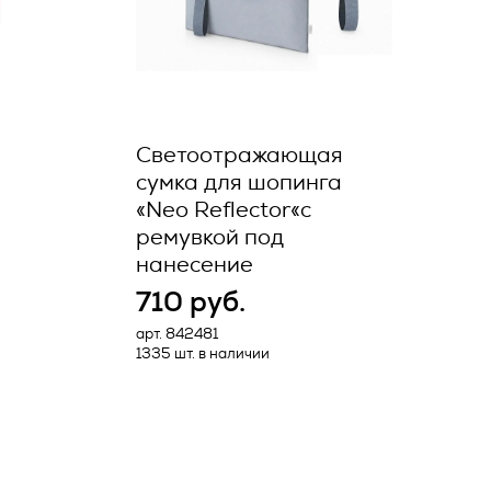
ля ЭВМ и
и интернет
ия
 рекламно-
Светоотражающая
 а Заказчик
сумка для шопинга
ых —
«Neo Reflector«с
ональных
ремувкой под
*
ционных
нанесение
710 руб.
нием
арт. 842481
ее по
1335 шт. в наличии
ия, в
елем в
тоящей
адлежность
или иному