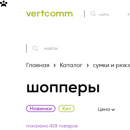
у
куча мерча
сумки и рюкзаки
Главная
Каталог
сумки и рюк
офис
шопперы
отдых
съедобные подарки
Новинки
Хит
Цена
подарки на праздники
от
показано 419 товаров