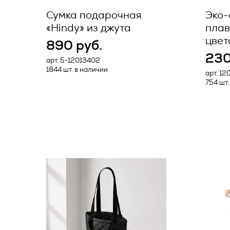
персональных
безоговорочн
Сумка подарочная
Эко-
всей информа
Исполнитель 
«Hindy» из джута
плав
посетителях
отдельности 
цвет
890 руб.
230
арт. 5-12013402
В случае воз
2. Основны
1844 шт. в наличии
арт. 12
порядка и ус
754 шт.
2.1. Автомат
заключением
обработка п
консультацие
вычислительн
посредством
электронной 
2.2. Блокир
Исполнителя
прекращение
исключением
Актуальная 
уточнения пе
Исполнителя 
Артикул *