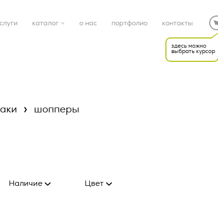
слуги
каталог
о нас
портфолио
контакты
здесь можно
выбрать курсор
готовые решения
электроника
заки
шопперы
дом
спорт
подарочные наборы
Наличие
Цвет
Европа
Бежевый
упаковка
до