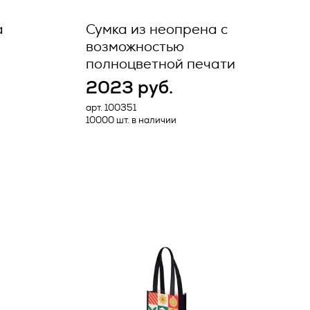
Заказчика,
твия,
ющих
а
Сумка из неопрена с
х
возможностью
;
полноцветной печати
2023 руб.
анспортом
бые
арт. 100351
азчика,
ных данных
10000 шт. в наличии
ющих
ных
анными
вание
ли Товара,
рмации,
ных сетях
ным каким-
Товара