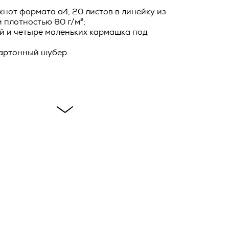
нот формата а4, 20 листов в линейку из
 плотностью 80 г/м²;
ловием
ей Оферты,
й и четыре маленьких кармашка под
ав и
олнения
картонный шубер.
и и
фирменном
ейную
е
ы
ия
в течение
бработки
овора, и
тся ко
ик и
ть о
о
*
сающихся
тике