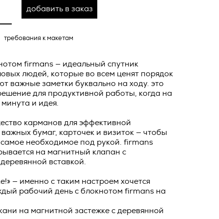
ных
добавить в заказ
о тексту –
ее по
требования к макетам
жение
тКомм
нотом firmans — идеальный спутник
отки
овых людей, которые во всем ценят порядок
ют важные заметки буквально на ходу. это
заключить
решение для продуктивной работы, когда на
 минута и идея.
6. №152-ФЗ
 в
бработки
Российской
жество карманов для эффективной
важных бумаг, карточек и визиток — чтобы
опасности
 самое необходимое под рукой. firmans
вом с
рывается на магнитный клапан с
 деревянной вставкой.
» (ИНН
 полном и
9), адрес
ке!» — именно с таким настроем хочется
оящей
дый рабочий день с блокнотом firmans на
о Поля, д.
 рекламно-
кани на магнитной застежке c деревянной
ителем.