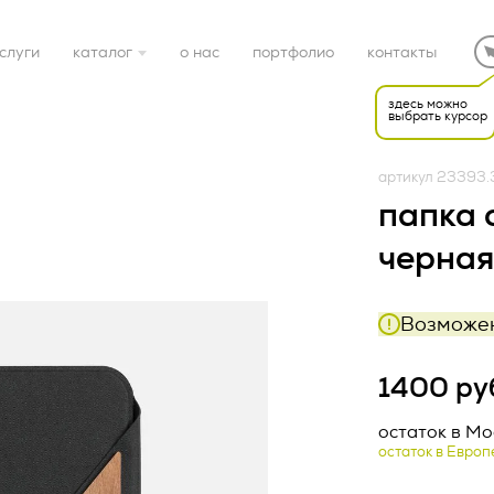
слуги
каталог
о нас
портфолио
контакты
здесь можно
выбрать курсор
готовые решения
артикул 23393.
электроника
папка 
черная
дом
Возможен
спорт
Редакция от «26» апр
НАЯ ОФЕРТА (ред.
1400 ру
подарочные наборы
22 г.)
ка конфиденциальност
остаток в Мо
остаток в Европ
упаковка