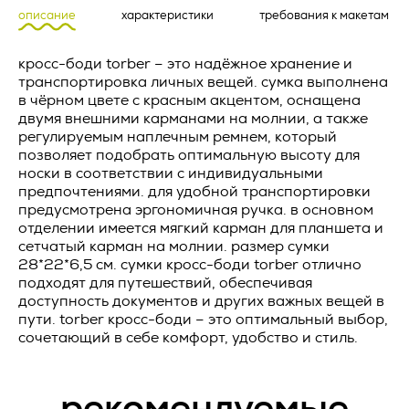
уточнения персональных данных);
Артикул *
описание
характеристики
требования к макетам
1.1. Исполнитель обязуется осуществлять поставку
2.3. Веб-сайт – совокупность графических и
рекламно-сувенирной продукции (далее по тексту -
информационных материалов, а также программ для ЭВМ
кросс-боди torber – это надёжное хранение и
«Товар»), а Заказчик обязуется принять и оплатить Товар
и баз данных, обеспечивающих их доступность в сети
на условиях, предусмотренных настоящей Офертой.
транспортировка личных вещей. сумка выполнена
интернет по сетевому адресу
https://vertcomm.ru/
;
в чёрном цвете с красным акцентом, оснащена
Название товара *
1.2. Товар может поставляться Заказчику с нанесением
двумя внешними карманами на молнии, а также
2.4. Информационная система персональных данных —
предварительно согласованных изображений (далее по
регулируемым наплечным ремнем, который
совокупность содержащихся в базах данных персональных
тексту - «Работы»). Работы выполняются Исполнителем в
позволяет подобрать оптимальную высоту для
данных, и обеспечивающих их обработку
соответствии с условиями, предусмотренными настоящей
носки в соответствии с индивидуальными
информационных технологий и технических средств;
Офертой.
предпочтениями. для удобной транспортировки
предусмотрена эргономичная ручка. в основном
2.5. Обезличивание персональных данных — действия, в
Количество *
1.3. Настоящая Оферта является смешанным договором в
результате которых невозможно определить без
отделении имеется мягкий карман для планшета и
соответствии со ст.421 ГК РФ и объединяет в себе условия
использования дополнительной информации
сетчатый карман на молнии. размер сумки
о поставке Товара и выполнении Работ.
принадлежность персональных данных конкретному
28*22*6,5 см. сумки кросс-боди torber отлично
Пользователю или иному субъекту персональных данных;
подходят для путешествий, обеспечивая
ПОРЯДОК ПОСТАВКИ ТОВАРА
доступность документов и других важных вещей в
2.6. Обработка персональных данных – любое действие
пути. torber кросс-боди – это оптимальный выбор,
(операция) или совокупность действий (операций),
2.1. Порядок оформления заказа. Для оформления заказа
сочетающий в себе комфорт, удобство и стиль.
совершаемых с использованием средств автоматизации
Заказчик отправляет запрос по следующим контактным
или без использования таких средств с персональными
данным Исполнителя: zakaz@vertcomm.ru
данными, включая сбор, запись, систематизацию,
накопление, хранение, уточнение (обновление, изменение),
рекомендуемые
2.2. Порядок поставки Товара.
извлечение, использование, передачу (распространение,