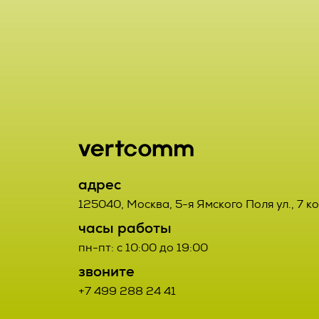
включая сбор
хранение, ут
2.1. Порядок
использовани
Заказчик от
предоставлен
данным Испо
удаление, ун
2.2. Порядок
2.7. Операто
орган, юриди
2.2.1. Товар
адрес
или совместн
третьих лиц.
125040
,
Москва
,
5-я Ямского Поля ул., 7 к
осуществляю
часы работы
определяющи
2.2.2. Поста
пн-пт: с 10:00 до 19:00
состав перс
Договора про
звоните
действия (о
+7 499 288 24 41
соответствую
данными;
Заказчиком с