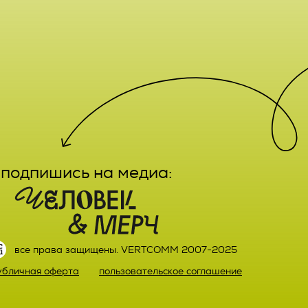
е,
лечение,
заказа
ктным
вание,
льный
ятельно
подпишись на медиа:
прав
или)
 а также
ных,
настоящего
ке,
все права защищены. VERTCOMM 2007-2025
ыми
убличная оферта
пользовательское соглашение
й оплаты
ке.