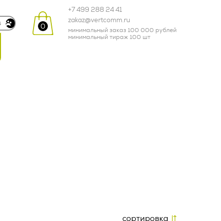
+7 499 288 24 41
zakaz@vertcomm.ru
0
минимальный заказ 100 000 рублей
минимальный тираж 100 шт
одежда
кухня и посуда
зонты и дождевики
еля 2024 г.
промо-сувениры
и и
корпоративные
подарки
ных
о тексту –
товары для детей
cортировка