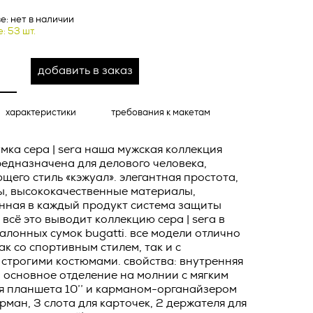
ных
е: нет в наличии
о тексту –
: 53 шт.
ее по
добавить в заказ
жение
тКомм
отки
характеристики
требования к макетам
заключить
мка сера | sera наша мужская коллекция
6. №152-ФЗ
 в
предназначена для делового человека,
бработки
его стиль «кэжуал». элегантная простота,
Российской
ы, высококачественные материалы,
опасности
нная в каждый продукт система защиты
вом с
 всё это выводит коллекцию сера | sera в
алонных сумок bugatti. все модели отлично
» (ИНН
 полном и
ак со спортивным стилем, так и с
строгими костюмами. свойства: внутренняя
9), адрес
оящей
 основное отделение на молнии с мягким
о Поля, д.
 рекламно-
я планшета 10’’ и карманом-органайзером
рман, 3 слота для карточек, 2 держателя для