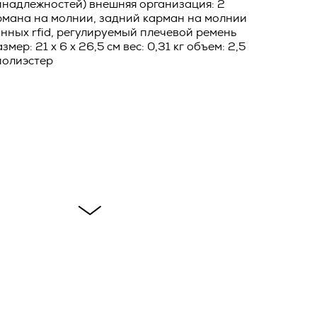
ителем.
надлежностей) внешняя организация: 2
рмана на молнии, задний карман на молнии
нных rfid, регулируемый плечевой ремень
ловием
ей Оферты,
азмер: 21 x 6 x 26,5 см вес: 0,31 кг объем: 2,5
ав и
полиэстер
олнения
и и
фирменном
ейную
е
ы
в течение
бработки
ия
овора, и
тся ко
ик и
ть о
о
*
сающихся
тике